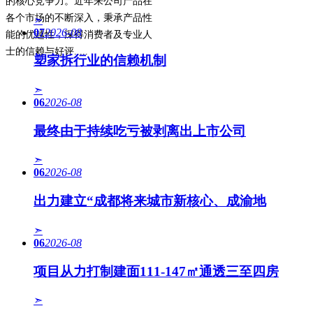
的核心竞争力。近年来公司产品在
各个市场的不断深入，秉承产品性
➣
07
2026-08
能的优越性，深得消费者及专业人
士的信赖与好评.....
塑家拆行业的信赖机制
➣
06
2026-08
最终由于持续吃亏被剥离出上市公司
➣
06
2026-08
出力建立“成都将来城市新核心、成渝地
➣
06
2026-08
项目从力打制建面111-147㎡通透三至四房
➣