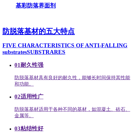
基彩防落界面剂
防脱落基材的五大特点
FIVE CHARACTERISTICS OF ANTI-FALLING
substratesSUBSTRARES
01耐久性强
防脱落基材具有良好的耐久性，能够长时间保持其性能
和功能。
02适用性广
防脱落基材适用于各种不同的基材，如混凝土、砖石、
金属等。
03粘结性好