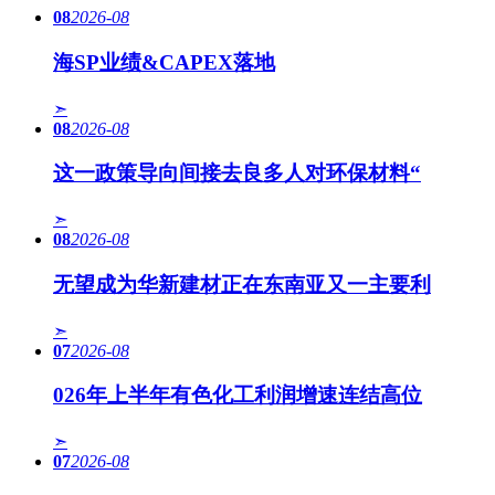
08
2026-08
海SP业绩&CAPEX落地
➣
08
2026-08
这一政策导向间接去良多人对环保材料“
➣
08
2026-08
无望成为华新建材正在东南亚又一主要利
➣
07
2026-08
026年上半年有色化工利润增速连结高位
➣
07
2026-08