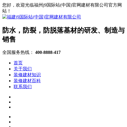
您好，欢迎光临福州j9国际站(中国)官网建材有限公司官方网
站！
防水，防裂，防脱落基材的研发、制造与
销售
全国服务热线：
400-8888-417
首页
关于我们
装修建材知识
装修建材百科
联系我们