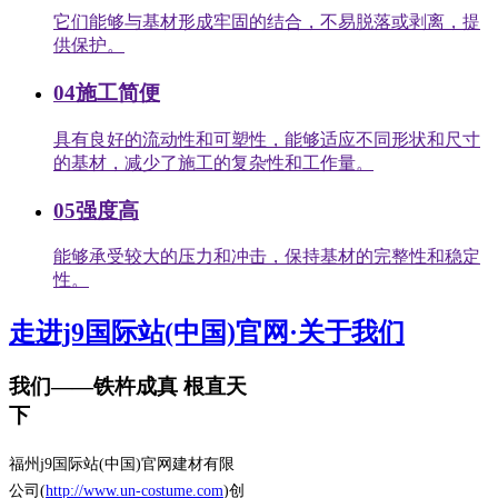
它们能够与基材形成牢固的结合，不易脱落或剥离，提
供保护。
04施工简便
具有良好的流动性和可塑性，能够适应不同形状和尺寸
的基材，减少了施工的复杂性和工作量。
05强度高
能够承受较大的压力和冲击，保持基材的完整性和稳定
性。
走进j9国际站(中国)官网·关于我们
我们——铁杵成真 根直天
下
福州j9国际站(中国)官网建材有限
公司(
http://www.un-costume.com
)创