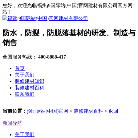
您好，欢迎光临福州j9国际站(中国)官网建材有限公司官方网
站！
防水，防裂，防脱落基材的研发、制造与
销售
全国服务热线：
400-8888-417
首页
关于我们
装修建材知识
装修建材百科
联系我们
当前位置
：
j9国际站(中国)官网
>
装修建材百科
>
返回
新闻导航
关于我们