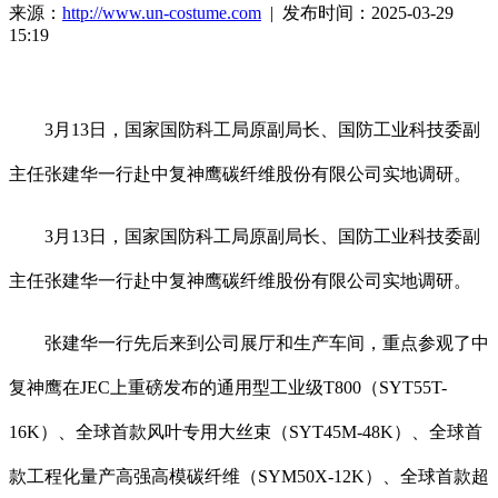
来源：
http://www.un-costume.com
| 发布时间：2025-03-29
15:19
3月13日，国家国防科工局原副局长、国防工业科技委副
主任张建华一行赴中复神鹰碳纤维股份有限公司实地调研。
3月13日，国家国防科工局原副局长、国防工业科技委副
主任张建华一行赴中复神鹰碳纤维股份有限公司实地调研。
张建华一行先后来到公司展厅和生产车间，重点参观了中
复神鹰在JEC上重磅发布的通用型工业级T800（SYT55T-
16K）、全球首款风叶专用大丝束（SYT45M-48K）、全球首
款工程化量产高强高模碳纤维（SYM50X-12K）、全球首款超