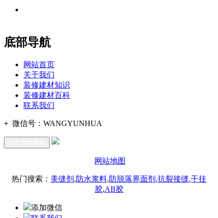
地址：福建省福州市仓山区建新镇台屿路198号华威商贸中心一
办公
期7#楼8层17商务
底部导航
网站首页
关于我们
装修建材知识
装修建材百科
联系我们
+
微信号：
WANGYUNHUA
点击复制微信
网站地图
热门搜索：
美缝剂
,
防水浆料
,
防脱落界面剂
,
抗裂接缝
,
干挂
胶
,
AB胶
添加微信