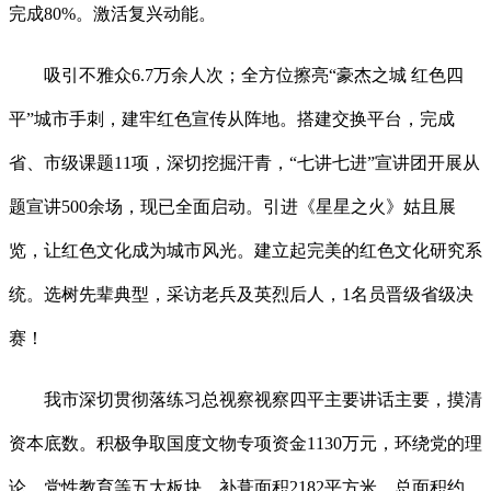
完成80%。激活复兴动能。
吸引不雅众6.7万余人次；全方位擦亮“豪杰之城 红色四
平”城市手刺，建牢红色宣传从阵地。搭建交换平台，完成
省、市级课题11项，深切挖掘汗青，“七讲七进”宣讲团开展从
题宣讲500余场，现已全面启动。引进《星星之火》姑且展
览，让红色文化成为城市风光。建立起完美的红色文化研究系
统。选树先辈典型，采访老兵及英烈后人，1名员晋级省级决
赛！
我市深切贯彻落练习总视察视察四平主要讲话主要，摸清
资本底数。积极争取国度文物专项资金1130万元，环绕党的理
论、党性教育等五大板块，补葺面积2182平方米，总面积约