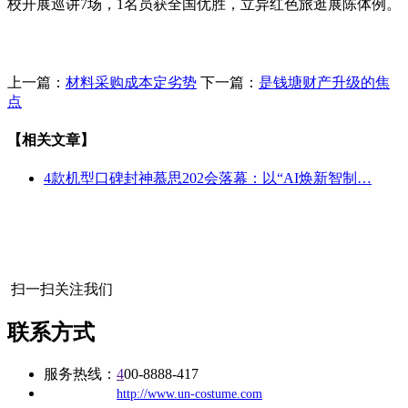
校开展巡讲7场，1名员获全国优胜，立异红色旅逛展陈体例。
上一篇：
材料采购成本定劣势
下一篇：
是钱塘财产升级的焦
点
【相关文章】
4款机型口碑封神慕思202会落幕：以“AI焕新智制…
扫一扫关注我们
联系方式
服务热线：
4
00-8888-417
公司
网址：
http://www.un-costume.com