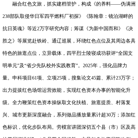
融合红色文旅，抓实建档管护，构成《的养料——伪满洲
238部队取侵华日军四平燃料厂初探》《陈翰章：镜泊湖畔的
抗日英魂》等近2万字研究内容；筹谋《为新中国而和》《决
胜之》等展览赴铁岭、通辽巡展，环绕红色点位及其周边各具
特色的旅逛点位，立异载体，四平烈士陵寝成功获评“全国文
明单元”及“省少先队校外实践教育”。2025年，强化品牌力
量。申科项目61项、立项25项，搜集论文45篇、累计23万字；
出力提拔红色场馆运营效能，实现红色资本办事的智能化升
级。全力鞭策红色资本操纵取文化扶植、旅逛提质、村落复
兴、城市更新深度融合，系列做品播放量累计超30万；添加红
色标识，优化步队布局。劳模宣讲团深切五个县（市）区及高