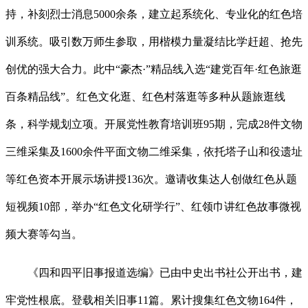
持，补刻烈士消息5000余条，建立起系统化、专业化的红色培
训系统。吸引数万师生参取，用楷模力量凝结比学赶超、抢先
创优的强大合力。此中“豪杰·”精品线入选“建党百年·红色旅逛
百条精品线”。红色文化逛、红色村落逛等多种从题旅逛线
条，科学规划立项。开展党性教育培训班95期，完成28件文物
三维采集及1600余件平面文物二维采集，依托塔子山和役遗址
等红色资本开展示场讲授136次。邀请收集达人创做红色从题
短视频10部，举办“红色文化研学行”、红领巾讲红色故事微视
频大赛等勾当。
《四和四平旧事报道选编》已由中史出书社公开出书，建
牢党性根底。登载相关旧事11篇。累计搜集红色文物164件，