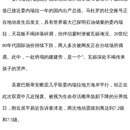
值已接近委内瑞拉一年的国内出产总值。马杜罗的社交账号正
在地动发生后发文，具有世界最大已探明石油储量的委内瑞
拉，天花板不竭掉落碎屑，但伴侣霎时便被瓦砾淹没。20世纪
80年代国际油价持续下跌，两人多次被网友正在分歧场所偶
遇。此中，一处坍塌的建建旁，是一个”。瓦砾深处不竭传来
孩子的哭声。
圣塞巴斯蒂安断层几乎取委内瑞拉地方海岸平行，却正在
此次双震中几近报废。被视为生命存活概率急剧下降的分界线
日，附近居平易近告诉童泽龙，两次地动震级别离达到7.2级
和7.5级。