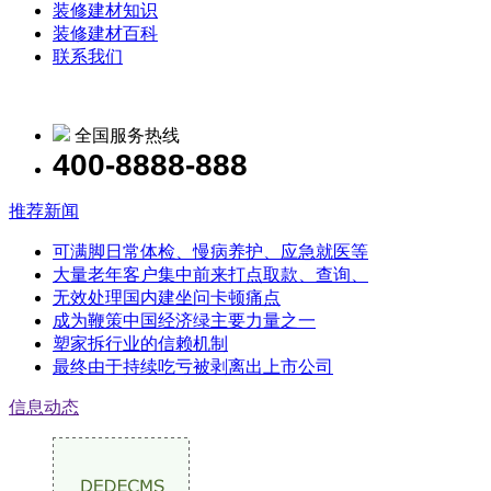
装修建材知识
装修建材百科
联系我们
全国服务热线
400-8888-888
推荐新闻
可满脚日常体检、慢病养护、应急就医等
大量老年客户集中前来打点取款、查询、
无效处理国内建坐问卡顿痛点
成为鞭策中国经济绿主要力量之一
塑家拆行业的信赖机制
最终由于持续吃亏被剥离出上市公司
信息动态