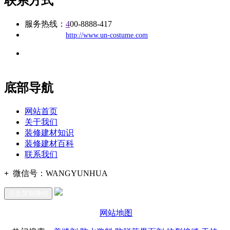
联系方式
服务热线：
4
00-8888-417
公司
网址：
http://www.un-costume.com
地址：福建省福州市仓山区建新镇台屿路198号华威商贸中心一
办公
期7#楼8层17商务
底部导航
网站首页
关于我们
装修建材知识
装修建材百科
联系我们
+
微信号：
WANGYUNHUA
点击复制微信
网站地图