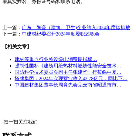
署真实姓名、身份证号码和联系电话。
上一篇：
广东：陶瓷（建筑、卫生)企业纳入2024年度碳排放
下一篇：
中建材纪委召开2024年度履职述职会
【相关文章】
建材等重点行业将设绿电消费硬指标…
强制性国标《建筑用绝热材料燃烧性能安全技术…
国防科学技术委员会副主任张建华一行莅临中复…
塔牌集团：2024年实现营业收入42.78亿元，同比下…
中国建材集团董事长周育先会见云南省昭通市市…
扫一扫关注我们