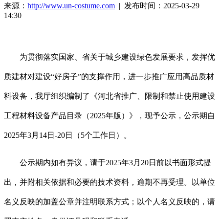
来源：
http://www.un-costume.com
| 发布时间：2025-03-29
14:30
为贯彻落实国家、省关于城乡建设绿色发展要求，发挥优
质建材对建设“好房子”的支撑作用，进一步推广应用高品质材
料设备，我厅组织编制了《河北省推广、限制和禁止使用建设
工程材料设备产品目录（2025年版）》，现予公示，公示期自
2025年3月14日-20日（5个工作日）。
公示期内如有异议，请于2025年3月20日前以书面形式提
出，并附相关依据和必要的技术资料，逾期不再受理。以单位
名义反映的加盖公章并注明联系方式；以个人名义反映的，请