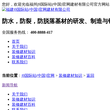
您好，欢迎光临福州j9国际站(中国)官网建材有限公司官方网站
防水，防裂，防脱落基材的研发、制造与
全国服务热线：
400-8888-417
首页
关于我们
装修建材知识
装修建材百科
联系我们
当前位置
：
j9国际站(中国)官网
>
装修建材知识
>
返回
新闻导航
关于我们
装修建材知识
装修建材百科
联系我们