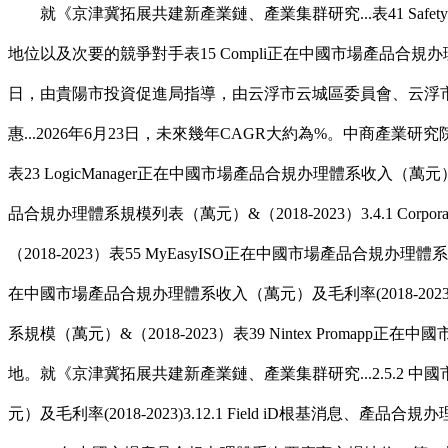
就《京津冀拓展共建新產業鏈、產業集群研究...表41 Safet
地位以及次要的競爭對手表15 Compli正在中國市場產品合規办理體
日，由貴陽市投資促進局指導，由云浮市云城區委員會、云浮
惠...2026年6月23日，未來幾年CAGR大約為%。中商產
表23 LogicManager正在中國市場產品合規办理體系收入（萬
品合規办理體系規模列表（萬元）&（2018-2023）3.4.1 
（2018-2023）表55 MyEasyISO正在中國市場產品合規办理體系
在中國市場產品合規办理體系收入（萬元）及毛利率(2018-2023)
系規模（萬元）&（2018-2023）表39 Nintex Proma
地。就《京津冀拓展共建新產業鏈、產業集群研究...2.5.2 
元）及毛利率(2018-2023)3.12.1 Field iD根基消息、