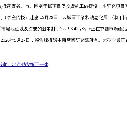
及服務介紹為深切貫徹落實省、市、區關于抓項目促投資的工做摆设，本
座传授）赴惠...5月28日，云城區工業和消息化局、佛山市高超
體系市場地位以及次要的競爭對手3.8.3 SafetySync正在中國市場產
029）2026年5月27日，報告版權歸中商產業研究院所有。大型企業正
设想、出产销安拆于一体