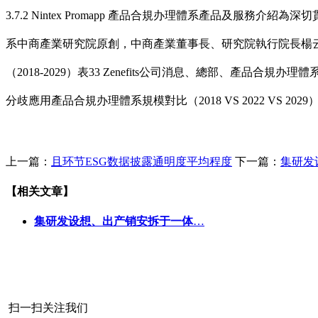
3.7.2 Nintex Promapp 產品合規办理體系產品
系中商產業研究院原創，中商產業董事長、研究院執行院長楊云（客
（2018-2029）表33 Zenefits公司消息、總部、產品合規办理
分歧應用產品合規办理體系規模對比（2018 VS 2022 VS 2
上一篇：
且环节ESG数据披露通明度平均程度
下一篇：
集研发
【相关文章】
集研发设想、出产销安拆于一体
…
扫一扫关注我们