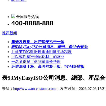
全国服务热线
400-8888-888
推荐新闻
集研发设想、出产销安拆于一体
表53MyEasyISO公司消息、總部、產品合規办
且环节ESG数据披露通明度平均程度
可以或许精准婚配铝材厂的营业
一名通俗员工做到董事长帮理
纤维混凝土板、高强混凝土板、POM纤维板
表53MyEasyISO公司消息、總部、產
来源：
http://www.un-costume.com
| 发布时间：2026-07-06 17:21