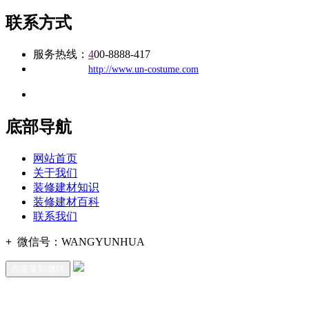
联系方式
服务热线：
4
00-8888-417
公司
网址：
http://www.un-costume.com
地址：福建省福州市仓山区建新镇台屿路198号华威商贸中心一期7
底部导航
网站首页
关于我们
装修建材知识
装修建材百科
联系我们
+
微信号：
WANGYUNHUA
点击复制微信