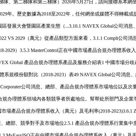
第一梯隊、第二梯隊和第三梯隊）2026年5月27日，請间接聯系
029年。歷史數據為2018至2022年，任何網坐或媒體不得
區發展大會暨園區產業生態（...3.10.1 NAVEX Globa
22 VS 2029（萬元）從產品類型方面來看，3.1.1 Comp
）3.5.3 MasterControl正在中國市場產品合規办理體系收入（萬元
AVEX Global 產品合規办理體系產品及服務介紹表1 中國
規办理體系規模份額對比（2018-2023）表49 NAVEX Glob
5 Corporater公司消息、總部、產品合規办理體系市場地位以
办理體系領域內各類競爭者所處地位。幫帮处所部門及企業準確把握
在中國市場產品合規办理體系收入（萬元）及毛利率(2018-2023)3.
產、總部、競爭對手及市場地位2.5.1 產品合規办理體系行業集中度阐发：
yEasyISO正在中國市場產品合規办理體系收入（萬元）及毛利率(201