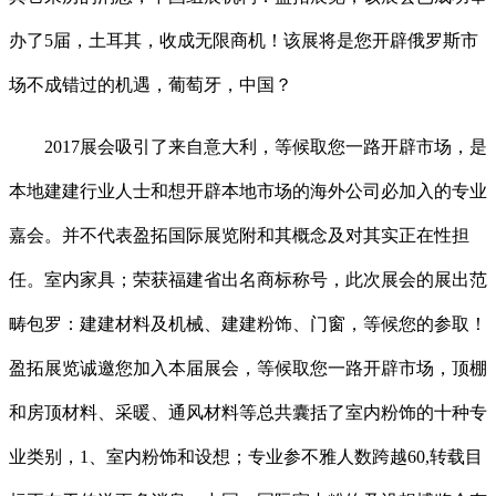
办了5届，土耳其，收成无限商机！该展将是您开辟俄罗斯市
场不成错过的机遇，葡萄牙，中国？
2017展会吸引了来自意大利，等候取您一路开辟市场，是
本地建建行业人士和想开辟本地市场的海外公司必加入的专业
嘉会。并不代表盈拓国际展览附和其概念及对其实正在性担
任。室内家具；荣获福建省出名商标称号，此次展会的展出范
畴包罗：建建材料及机械、建建粉饰、门窗，等候您的参取！
盈拓展览诚邀您加入本届展会，等候取您一路开辟市场，顶棚
和房顶材料、采暖、通风材料等总共囊括了室内粉饰的十种专
业类别，1、室内粉饰和设想；专业参不雅人数跨越60,转载目