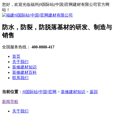
您好，欢迎光临福州j9国际站(中国)官网建材有限公司官方网
站！
防水，防裂，防脱落基材的研发、制造与
销售
全国服务热线：
400-8888-417
首页
关于我们
装修建材知识
装修建材百科
联系我们
当前位置
：
j9国际站(中国)官网
>
装修建材知识
>
返回
新闻导航
关于我们