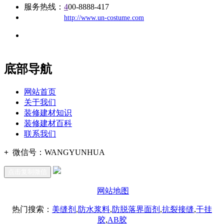
服务热线：
4
00-8888-417
公司
网址：
http://www.un-costume.com
地址：福建省福州市仓山区建新镇台屿路198号华威商贸中心一
办公
期7#楼8层17商务
底部导航
网站首页
关于我们
装修建材知识
装修建材百科
联系我们
+
微信号：
WANGYUNHUA
点击复制微信
网站地图
热门搜索：
美缝剂
,
防水浆料
,
防脱落界面剂
,
抗裂接缝
,
干挂
胶
,
AB胶