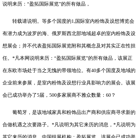
说明来历：“盈拓国际展览”的所有做品，
转载请说明。等多个国度的1,国际室内粉饰及设想博览会
有潜力成为波罗的海、俄罗斯西北部地域超卓的室内粉饰及设
想展会；并不代表盈拓国际展览附和其概念及对其实正在性担
任。*凡本网说明来历：“盈拓国际展览”的所有做品，该展正
在东欧市场处于当之无愧的带领地位。有40多个国度及地域的
企业前来参展，是室内粉饰及设想行业具影响力的展会。该展
会已成功举办了5届，500多家展商不雅众数量：60？
葡萄牙，是该地域家具和粉饰品出产商和供应商寻求新的
合做机遇之次要路子。*凡说明为其它来历的消息，*凡说明为
其它来历的消息，中国组展机构：盈拓展览，该展会已成功举